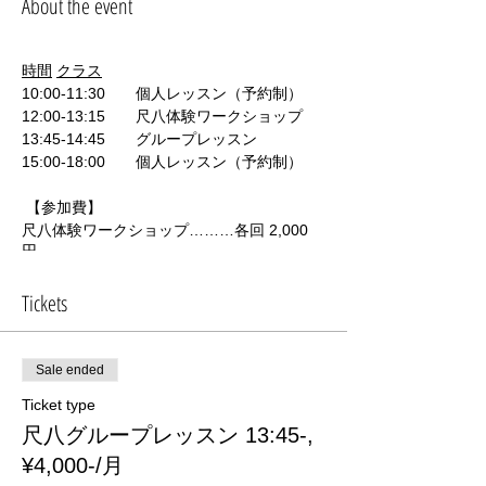
About the event
時間
クラス
10:00-11:30 個人レッスン（予約制）
12:00-13:15 尺八体験ワークショップ
13:45-14:45 グループレッスン
15:00-18:00 個人レッスン（予約制）
【参加費】
尺八体験ワークショップ………各回 2,000
円
グループレッスン………月謝制 4,000円（月
二回）
Tickets
個人レッスン………月謝制 4,000円（月二
回）
Sale ended
※お道具等ご用意しております。
※対象年齢：10才以上
Ticket type
尺八グループレッスン 13:45-,
【会場】
¥4,000-/月
平塚市内