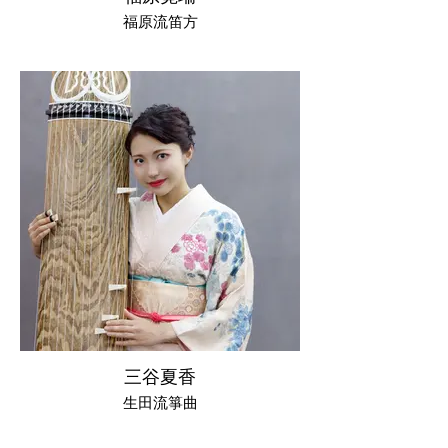
福原流笛方
三谷夏香
生田流箏曲