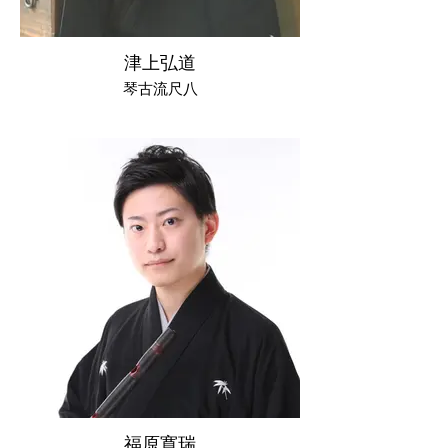
津上弘道
琴古流尺八
福原寛瑞